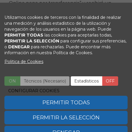
Online pago por transferencia” y recibirá un
correo con los datos bancarios. Una vez realice la
transferencia, mande el justificante al email
Utilizamos cookies de terceros con la finalidad de realizar
secretaria-congreso@ses.org.es
. Debe indicar en
una medición y análisis estadístico de la utilización y
concepto de la transferencia: Inscripción SES
navegación de los usuarios en la página web. Puede
PERMITIR TODAS
las cookies para aceptarlas todas,
2026 seguido de su nombre. Los gastos
PERMITIR LA SELECCIÓN
para configurar sus preferencias,
bancarios son responsabilidad del participante y
o
DENEGAR
para rechazarlas. Puede encontrar más
deben ser transferidos adicionalmente al total
información en nuestra Política de Cookies.
de las tarifas.
Politica de Cookies
ON
Técnicos (Necesario)
ON
OFF
Estadísticos
OFF
Viajes El Corte Inglés
Secretaria Técnica
CONFIGURAR COOKIES
Congresos Científico Médicos
Telf: 91 330 07 26
PERMITIR TODAS
secretaria-congreso@ses.org.es
PERMITIR LA SELECCIÓN